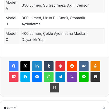
Model
350 Lumen, Su Geçirmez, Akıllı Sensör
A
Model
300 Lumen, Uzun Pil Ömrü, Otomatik
B
Aydınlatma
Model
400 Lumen, Çoklu Aydınlatma Modları,
C
Dayanıklı Yapı
Facebook
X
LinkedIn
Tumblr
Pinterest
Reddit
VKontakte
Odnok
Pocket
Skype
Messenger
WhatsApp
Telegram
Viber
Line
E-Posta ile payla
Yazdır
Kayıt Ol