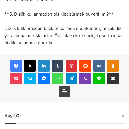
**5. Dizlik kullanmadan bisiklet sürmek güvenli mi?**
Dizlik kullanmadan bisiklet sürmek mümkündür, ancak diz
yaralanmaları riski artar. Özellikle riskli sürüş koşullarında
dizlik kullanmak önerilir.
Facebook
X
LinkedIn
Tumblr
Pinterest
Reddit
VKontakte
Odnok
Pocket
Skype
Messenger
WhatsApp
Telegram
Viber
Line
E-Posta ile payla
Yazdır
Kayıt Ol