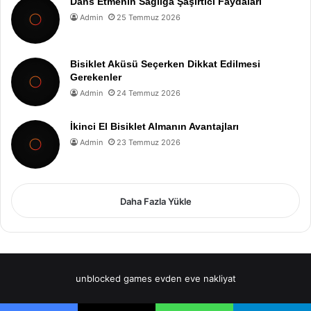
Dans Etmenin Sağlığa Şaşırtıcı Faydaları
Admin
25 Temmuz 2026
Bisiklet Aküsü Seçerken Dikkat Edilmesi
Gerekenler
Admin
24 Temmuz 2026
İkinci El Bisiklet Almanın Avantajları
Admin
23 Temmuz 2026
Daha Fazla Yükle
unblocked games
evden eve nakliyat