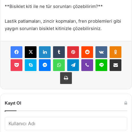
**Bisiklet kiti ile ne tür sorunları çözebilirim?**
Lastik patlamaları, zincir kopmaları, fren problemleri gibi
yaygın sorunları bisiklet kitinizle çözebilirsiniz.
Facebook
X
LinkedIn
Tumblr
Pinterest
Reddit
VKontakte
Odnok
Pocket
Skype
Messenger
WhatsApp
Telegram
Viber
Line
E-Posta ile payla
Yazdır
Kayıt Ol