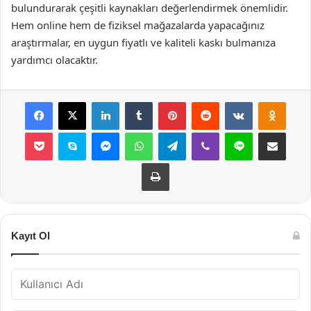
bulundurarak çeşitli kaynakları değerlendirmek önemlidir.
Hem online hem de fiziksel mağazalarda yapacağınız
araştırmalar, en uygun fiyatlı ve kaliteli kaskı bulmanıza
yardımcı olacaktır.
Facebook
X
LinkedIn
Tumblr
Pinterest
Reddit
VKontakte
Odnok
Pocket
Skype
Messenger
WhatsApp
Telegram
Viber
Line
E-Posta ile payla
Yazdır
Kayıt Ol