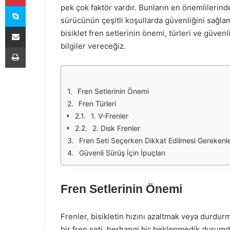
Skype
pek çok faktör vardır. Bunların en önemlilerinden
sürücünün çeşitli koşullarda güvenliğini sağlam
E-Posta ile paylaş
bisiklet fren setlerinin önemi, türleri ve güvenli
bilgiler vereceğiz.
Yazdır
Fren Setlerinin Önemi
Fren Türleri
1. V-Frenler
2. Disk Frenler
Fren Seti Seçerken Dikkat Edilmesi Gerekenl
Güvenli Sürüş İçin İpuçları
Fren Setlerinin Önemi
Frenler, bisikletin hızını azaltmak veya durdur
bir fren seti, herhangi bir beklenmedik durumd