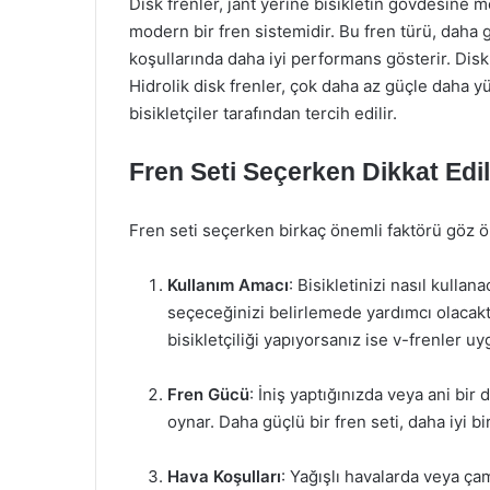
Disk frenler, jant yerine bisikletin gövdesine m
modern bir fren sistemidir. Bu fren türü, daha 
koşullarında daha iyi performans gösterir. Disk 
Hidrolik disk frenler, çok daha az güçle daha 
bisikletçiler tarafından tercih edilir.
Fren Seti Seçerken Dikkat Edi
Fren seti seçerken birkaç önemli faktörü göz 
Kullanım Amacı
: Bisikletinizi nasıl kulla
seçeceğinizi belirlemede yardımcı olacaktır
bisikletçiliği yapıyorsanız ise v-frenler uyg
Fren Gücü
: İniş yaptığınızda veya ani bir 
oynar. Daha güçlü bir fren seti, daha iyi bi
Hava Koşulları
: Yağışlı havalarda veya ça