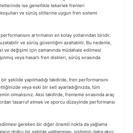
kletlerinde ise genellikle tekerlek frenleri
 koşulları ve sürüş stillerine uygun fren sistemi
n performansını artırmanın en kolay yollarından biridir.
zatabilir ve sürüş güvenliğini azaltabilir. Bu nedenle,
mesi ve değişimi için zamanında müdahale edilmesi
aşınmış veya hasarlı fren diskleri, sürüş sırasında
bir şekilde yapılmadığı takdirde, fren performansını
ettiğinizde veya eski bir seti ayarladığınızda, tüm
emin olmalısınız. Aksi takdirde, frenleme sırasında araç
 efordan tasarruf etmek ve sporcu düzeyinde performansı
t edilmesi gereken bir diğer önemli nokta da yağlama
aların doğru bir şekilde yağlanması, sistemin daha akıcı