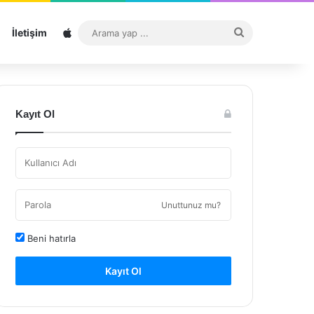
Sitemap
Arama
İletişim
yap
...
Kayıt Ol
Unuttunuz mu?
Beni hatırla
Kayıt Ol