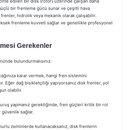
onte edilen bir disk (rotor) üzerinde çalışan daha
güçlü bir frenleme gücü sunar ve çeşitli hava
frenler, hidrolik veya mekanik olarak çalışabilir.
yüksek frenleme kuvveti sağlar ve genellikle profesyonel
lmesi Gerekenler
önünde bulundurmalısınız:
nacağınıza karar vermek, hangi fren sistemini
. Eğer dağ bisikletçiliği yapıyorsanız disk frenler, yol
un olabilir.
duruş yapmanız gerektiğinde, fren güçleri kritik bir rol
r güvenlik sağlar.
murlu zeminlerde kullanacaksanız, disk frenlerin