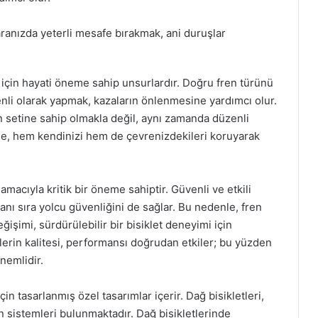
 aranızda yeterli mesafe bırakmak, ani duruşlar
rüş için hayati öneme sahip unsurlardır. Doğru fren türünü
li olarak yapmak, kazaların önlenmesine yardımcı olur.
n setine sahip olmakla değil, aynı zamanda düzenli
e, hem kendinizi hem de çevrenizdekileri koruyarak
 amacıyla kritik bir öneme sahiptir. Güvenli ve etkili
anı sıra yolcu güvenliğini de sağlar. Bu nedenle, fren
işimi, sürdürülebilir bir bisiklet deneyimi için
lerin kalitesi, performansı doğrudan etkiler; bu yüzden
önemlidir.
için tasarlanmış özel tasarımlar içerir. Dağ bisikletleri,
 fren sistemleri bulunmaktadır. Dağ bisikletlerinde