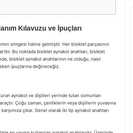
lanım Kılavuzu ve İpuçları
şımın simgesi haline gelmiştir. Her bisiklet parçasının
ttır. Bu noktada bisiklet aynakol anahtarı, bisiklet
ede, bisiklet aynakol anahtarının ne olduğu, nasıl
reken ipuçlarına değineceğiz.
şturan aynakol ve dişlileri yerinde tutan somunları
araçtır. Çoğu zaman, çentiklerin veya dişlilerin yuvasına
 karşımıza çıkar. Genel olarak iki tip aynakol anahtarı
llikle en yaygın kullanılan aynakol anahtarıdır. Üzerinde