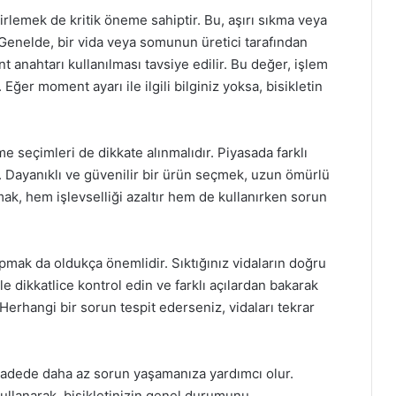
rlemek de kritik öneme sahiptir. Bu, aşırı sıkma veya
Genelde, bir vida veya somunun üretici tarafından
nahtarı kullanılması tavsiye edilir. Bu değer, işlem
Eğer moment ayarı ile ilgili bilginiz yoksa, bisikletin
e seçimleri de dikkate alınmalıdır. Piyasada farklı
 Dayanıklı ve güvenilir bir ürün seçmek, uzun ömürlü
nmak, hem işlevselliği azaltır hem de kullanırken sorun
pmak da oldukça önemlidir. Sıktığınız vidaların doğru
 dikkatlice kontrol edin ve farklı açılardan bakarak
Herhangi bir sorun tespit ederseniz, vidaları tekrar
 vadede daha az sorun yaşamanıza yardımcı olur.
 kullanarak, bisikletinizin genel durumunu