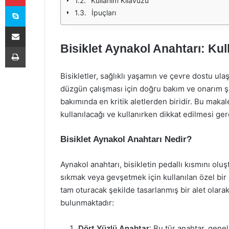
Kullanım Kılavuzu
Skype
İpuçları
E-Posta ile paylaş
Bisiklet Aynakol Anahtarı: Kul
Yazdır
Bisikletler, sağlıklı yaşamın ve çevre dostu ula
düzgün çalışması için doğru bakım ve onarım şar
bakımında en kritik aletlerden biridir. Bu makal
kullanılacağı ve kullanırken dikkat edilmesi ge
Bisiklet Aynakol Anahtarı Nedir?
Aynakol anahtarı, bisikletin pedallı kısmını olu
sıkmak veya gevşetmek için kullanılan özel bir 
tam oturacak şekilde tasarlanmış bir alet olarak
bulunmaktadır:
Dört Yüzlü Anahtar
: Bu tür anahtar, gene