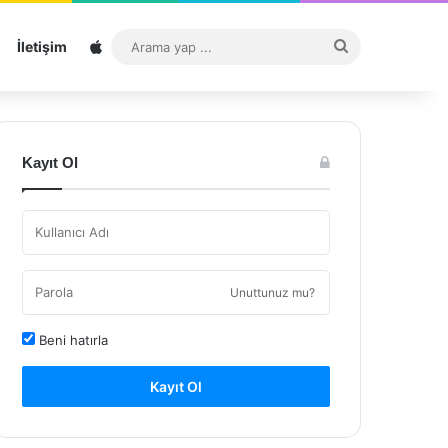
Sitemap
Arama
İletişim
yap
...
Kayıt Ol
Unuttunuz mu?
Beni hatırla
Kayıt Ol