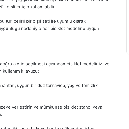
k dişliler için kullanılabilir.
u tür, belirli bir dişli seti ile uyumlu olarak
e uygunluğu nedeniyle her bisiklet modeline uygun
ğru aletin seçilmesi açısından bisiklet modelinizi ve
m kullanım kılavuzu:
anahtarı, uygun bir düz tornavida, yağ ve temizlik
 yüzeye yerleştirin ve mümkünse bisiklet standı veya
n.
nakolun iki yanındadır ve bunları sökmeden işlem