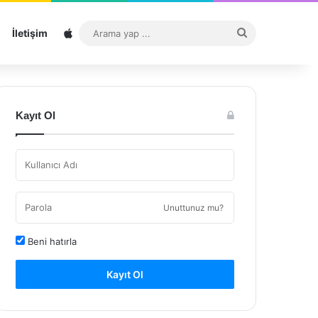
Sitemap
Arama
İletişim
yap
...
Kayıt Ol
Unuttunuz mu?
Beni hatırla
Kayıt Ol