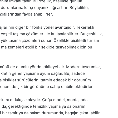
anım imkanı tanır. Bu özellik, özellikle günlük
rumlarına karşı dayanıklılığı artırır. Böylelikle,
agajlarından faydalanabilirler.
jlarının diğer bir fonksiyonel avantajıdır. Tekerlekli
çeşitli taşıma çözümleri ile kullanılabilirler. Bu çeşitlilik,
ir yük taşıma çözümleri sunar. Özellikle bisikletli turizm
 malzemeleri etkili bir şekilde taşıyabilmek için bu
ümünü de olumlu yönde etkileyebilir. Modern tasarımlar,
isikletin genel yapısına uyum sağlar. Bu, sadece
da bisiklet sürücülerini tatmin edecek bir görünüm
atik hem de şık bir görünüme sahip olabilmektedirler.
 bakımı oldukça kolaydır. Çoğu model, montajında
r. Bu da, gerektiğinde temizlik yapma ya da onarım
gi bir tamir ya da bakım durumunda, bagajın çıkarılabilir