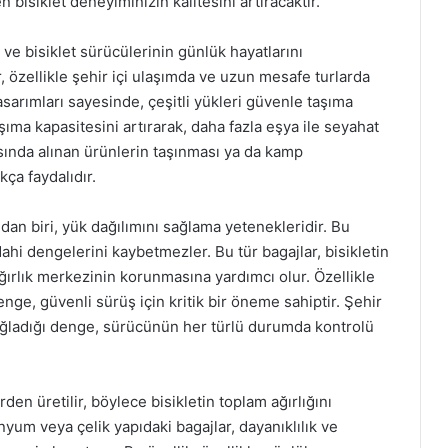
bisiklet deneyiminizin kalitesini artıracaktır.
n ve bisiklet sürücülerinin günlük hayatlarını
, özellikle şehir içi ulaşımda ve uzun mesafe turlarda
tasarımları sayesinde, çeşitli yükleri güvenle taşıma
aşıma kapasitesini artırarak, daha fazla eşya ile seyahat
asında alınan ürünlerin taşınması ya da kamp
ça faydalıdır.
ndan biri, yük dağılımını sağlama yetenekleridir. Bu
ahi dengelerini kaybetmezler. Bu tür bagajlar, bisikletin
ğırlık merkezinin korunmasına yardımcı olur. Özellikle
 denge, güvenli sürüş için kritik bir öneme sahiptir. Şehir
sağladığı denge, sürücünün her türlü durumda kontrolü
den üretilir, böylece bisikletin toplam ağırlığını
nyum veya çelik yapıdaki bagajlar, dayanıklılık ve