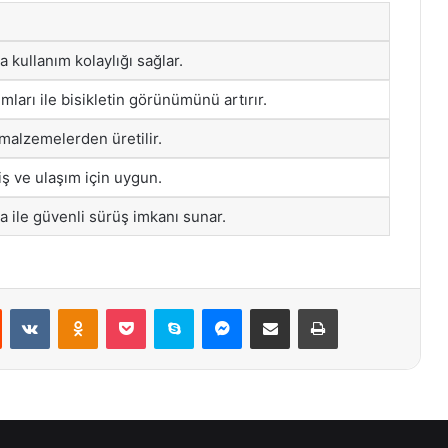
 kullanım kolaylığı sağlar.
ları ile bisikletin görünümünü artırır.
alzemelerden üretilir.
iş ve ulaşım için uygun.
a ile güvenli sürüş imkanı sunar.
st
Reddit
VKontakte
Odnoklassniki
Pocket
Skype
Messenger
E-Posta ile paylaş
Yazdır