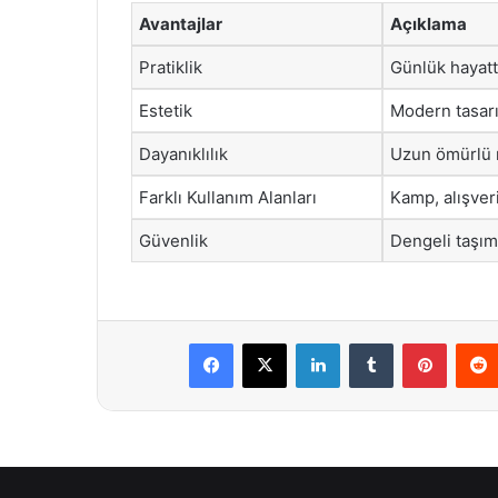
Avantajlar
Açıklama
Pratiklik
Günlük hayatta
Estetik
Modern tasarım
Dayanıklılık
Uzun ömürlü m
Farklı Kullanım Alanları
Kamp, alışver
Güvenlik
Dengeli taşım
Facebook
X
LinkedIn
Tumblr
Pintere