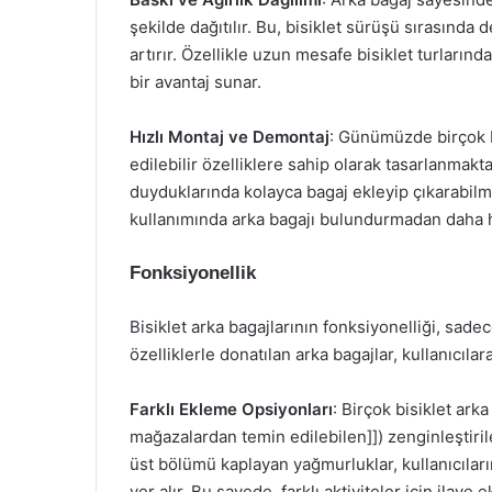
şekilde dağıtılır. Bu, bisiklet sürüşü sırasında 
artırır. Özellikle uzun mesafe bisiklet turların
bir avantaj sunar.
Hızlı Montaj ve Demontaj
: Günümüzde birçok b
edilebilir özelliklere sahip olarak tasarlanmaktad
duyduklarında kolayca bagaj ekleyip çıkarabilme
kullanımında arka bagajı bulundurmadan daha haf
Fonksiyonellik
Bisiklet arka bagajlarının fonksiyonelliği, sadece
özelliklerle donatılan arka bagajlar, kullanıcılar
Farklı Ekleme Opsiyonları
: Birçok bisiklet ark
mağazalardan temin edilebilen]]) zenginleştirileb
üst bölümü kaplayan yağmurluklar, kullanıcıları
yer alır. Bu sayede, farklı aktiviteler için ilav