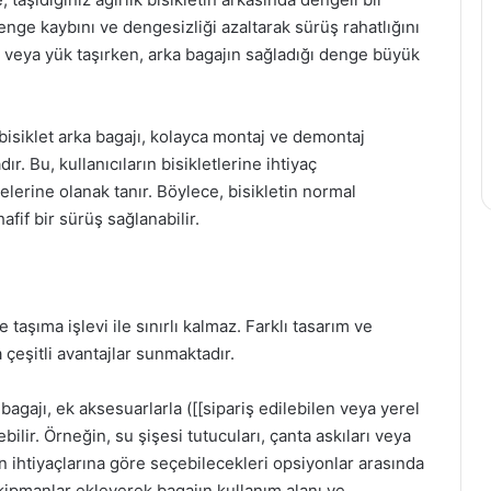
denge kaybını ve dengesizliği azaltarak sürüş rahatlığını
da veya yük taşırken, arka bagajın sağladığı denge büyük
isiklet arka bagajı, kolayca montaj ve demontaj
ır. Bu, kullanıcıların bisikletlerine ihtiyaç
lerine olanak tanır. Böylece, bisikletin normal
if bir sürüş sağlanabilir.
 taşıma işlevi ile sınırlı kalmaz. Farklı tasarım ve
a çeşitli avantajlar sunmaktadır.
a bagajı, ek aksesuarlarla ([[sipariş edilebilen veya yerel
ilir. Örneğin, su şişesi tutucuları, çanta askıları veya
n ihtiyaçlarına göre seçebilecekleri opsiyonlar arasında
e ekipmanlar ekleyerek bagajın kullanım alanı ve