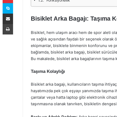
Fonksiyonellik
Skype
E-Posta ile paylaş
Bisiklet Arka Bagajı: Taşıma K
Yazdır
Bisiklet, hem ulaşım aracı hem de spor aleti ol
ve sağlık açısından faydalı bir seçenek olarak ön
ekipmanlar, bisiklete binmenin konforunu ve pra
bağlamda, bisiklet arka bagajı, bisiklet sürücül
Bu makalede, bisiklet arka bagajlarının taşıma 
Taşıma Kolaylığı
Bisiklet arka bagajı, kullanıcıların taşıma ihtiya
hayatımızda pek çok eşyayı yanımızda taşıma ihti
çantalar veya hatta laptop gibi elektronik cihazl
taşınmasına olanak tanırken, bisikletin dengesi 
Baskı ve Ağırlık Dağılımı
: Arka bagaj sayesinde,