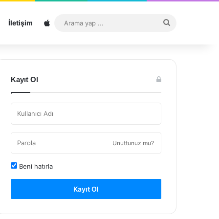
Sitemap
Arama
İletişim
yap
...
Kayıt Ol
Unuttunuz mu?
Beni hatırla
Kayıt Ol