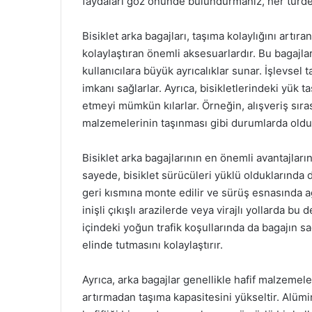
faydaları göz önünde bulundurmanız, her türden 
Bisiklet arka bagajları, taşıma kolaylığını artıra
kolaylaştıran önemli aksesuarlardır. Bu bagajlar
kullanıcılara büyük ayrıcalıklar sunar. İşlevsel 
imkanı sağlarlar. Ayrıca, bisikletlerindeki yük t
etmeyi mümkün kılarlar. Örneğin, alışveriş sır
malzemelerinin taşınması gibi durumlarda olduk
Bisiklet arka bagajlarının en önemli avantajları
sayede, bisiklet sürücüleri yüklü olduklarında d
geri kısmına monte edilir ve sürüş esnasında a
inişli çıkışlı arazilerde veya virajlı yollarda bu
içindeki yoğun trafik koşullarında da bagajın 
elinde tutmasını kolaylaştırır.
Ayrıca, arka bagajlar genellikle hafif malzemeler
artırmadan taşıma kapasitesini yükseltir. Alümi