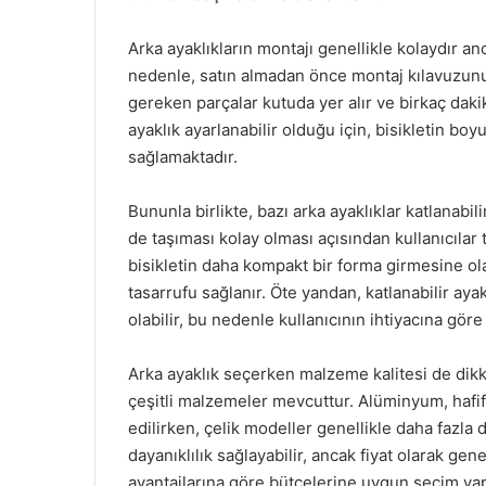
Arka ayaklıkların montajı genellikle kolaydır an
nedenle, satın almadan önce montaj kılavuzunu 
gereken parçalar kutuda yer alır ve birkaç daki
ayaklık ayarlanabilir olduğu için, bisikletin bo
sağlamaktadır.
Bununla birlikte, bazı arka ayaklıklar katlanabil
de taşıması kolay olması açısından kullanıcılar t
bisikletin daha kompakt bir forma girmesine ol
tasarrufu sağlanır. Öte yandan, katlanabilir ayak
olabilir, bu nedenle kullanıcının ihtiyacına göre
Arka ayaklık seçerken malzeme kalitesi de dikk
çeşitli malzemeler mevcuttur. Alüminyum, hafifl
edilirken, çelik modeller genellikle daha fazla 
dayanıklılık sağlayabilir, ancak fiyat olarak gen
avantajlarına göre bütçelerine uygun seçim yap