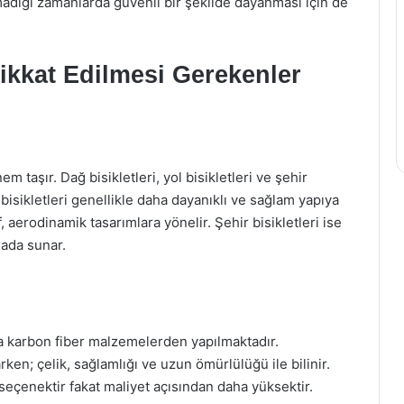
ılmadığı zamanlarda güvenli bir şekilde dayanması için de
ikkat Edilmesi Gerekenler
m taşır. Dağ bisikletleri, yol bisikletleri ve şehir
ğ bisikletleri genellikle daha dayanıklı ve sağlam yapıya
if, aerodinamik tasarımlara yönelir. Şehir bisikletleri ise
arada sunar.
ya karbon fiber malzemelerden yapılmaktadır.
arken; çelik, sağlamlığı ve uzun ömürlülüğü ile bilinir.
seçenektir fakat maliyet açısından daha yüksektir.