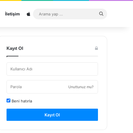
Sitemap
Arama
İletişim
yap
...
Kayıt Ol
Unuttunuz mu?
Beni hatırla
Kayıt Ol