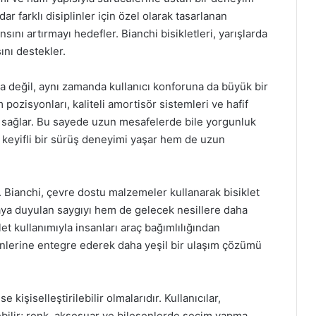
ar farklı disiplinler için özel olarak tasarlanan
ını artırmayı hedefler. Bianchi bisikletleri, yarışlarda
ını destekler.
 değil, aynı zamanda kullanıcı konforuna da büyük bir
ozisyonları, kaliteli amortisör sistemleri ve hafif
sağlar. Bu sayede uzun mesafelerde bile yorgunluk
em keyifli bir sürüş deneyimi yaşar hem de uzun
 Bianchi, çevre dostu malzemeler kullanarak bisiklet
aya duyulan saygıyı hem de gelecek nesillere daha
let kullanımıyla insanları araç bağımlılığından
ünlerine entegre ederek daha yeşil bir ulaşım çözümü
e kişiselleştirilebilir olmalarıdır. Kullanıcılar,
irebilir; renk, aksesuar ve bileşenlerde seçim yapma