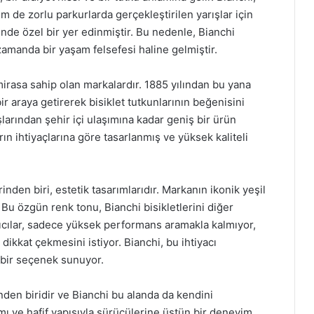
m de zorlu parkurlarda gerçekleştirilen yarışlar için
inde özel bir yer edinmiştir. Bu nedenle, Bianchi
ı zamanda bir yaşam felsefesi haline gelmiştir.
r mirasa sahip olan markalardır. 1885 yılından bu yana
bir araya getirerek bisiklet tutkunlarının beğenisini
şlarından şehir içi ulaşımına kadar geniş bir ürün
rın ihtiyaçlarına göre tasarlanmış ve yüksek kaliteli
rinden biri, estetik tasarımlarıdır. Markanın ikonik yeşil
. Bu özgün renk tonu, Bianchi bisikletlerini diğer
ıcılar, sadece yüksek performans aramakla kalmıyor,
dikkat çekmesini istiyor. Bianchi, bu ihtiyacı
bir seçenek sunuyor.
inden biridir ve Bianchi bu alanda da kendini
mı ve hafif yapısıyla sürücülerine üstün bir deneyim