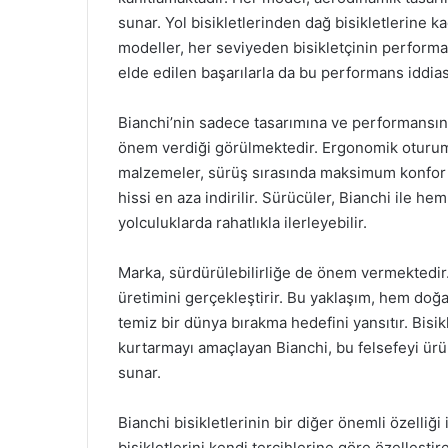
sunar. Yol bisikletlerinden dağ bisikletlerine kad
modeller, her seviyeden bisikletçinin performans
elde edilen başarılarla da bu performans iddias
Bianchi’nin sadece tasarımına ve performansına
önem verdiği görülmektedir. Ergonomik oturum p
malzemeler, sürüş sırasında maksimum konfor 
hissi en aza indirilir. Sürücüler, Bianchi ile h
yolculuklarda rahatlıkla ilerleyebilir.
Marka, sürdürülebilirliğe de önem vermektedir.
üretimini gerçekleştirir. Bu yaklaşım, hem doğ
temiz bir dünya bırakma hedefini yansıtır. Bisik
kurtarmayı amaçlayan Bianchi, bu felsefeyi ür
sunar.
Bianchi bisikletlerinin bir diğer önemli özelliği is
bisikletlerini kendi tercihlerine göre özelleşt