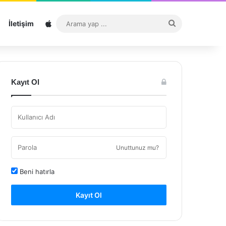
Sitemap
Arama
İletişim
yap
...
Kayıt Ol
Unuttunuz mu?
Beni hatırla
Kayıt Ol