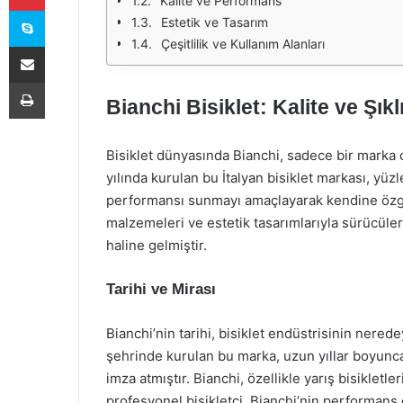
Kalite ve Performans
Skype
Estetik ve Tasarım
Çeşitlilik ve Kullanım Alanları
E-Posta ile paylaş
Yazdır
Bianchi Bisiklet: Kalite ve Şı
Bisiklet dünyasında Bianchi, sadece bir marka o
yılında kurulan bu İtalyan bisiklet markası, yüzl
performansı sunmayı amaçlayarak kendine özgü bi
malzemeleri ve estetik tasarımlarıyla sürücüler
haline gelmiştir.
Tarihi ve Mirası
Bianchi’nin tarihi, bisiklet endüstrisinin nerede
şehrinde kurulan bu marka, uzun yıllar boyunca
imza atmıştır. Bianchi, özellikle yarış bisiklet
profesyonel bisikletçi, Bianchi’nin performans o