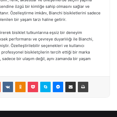
 kendine özgü bir kimliğe sahip olmasını sağlar ve
anır. Özelleştirme imkânı, Bianchi bisikletlerini sadece
lenilen bir yaşam tarzı haline getirir.
etirerek bisiklet tutkunlarına eşsiz bir deneyim
üksek performansı ve çevreye duyarlılığı ile Bianchi,
tir. Özelleştirilebilir seçenekleri ve kullanıcı
ofesyonel bisikletçilerin tercih ettiği bir marka
k, sadece bir ulaşım değil, aynı zamanda bir yaşam
st
Reddit
VKontakte
Odnoklassniki
Pocket
Skype
Messenger
E-Posta ile paylaş
Yazdır