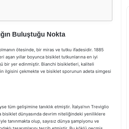
klığın Buluştuğu Nokta
lmanın ötesinde, bir miras ve tutku ifadesidir. 1885
eri aşan yıllar boyunca bisiklet tutkunlarına en iyi
r yer edinmiştir. Bianchi bisikletleri, kaliteli
in ilgisini çekmekte ve bisiklet sporunun adeta simgesi
yse tüm gelişimine tanıklık etmiştir. İtalya’nın Treviglio
 bisiklet dünyasında devrim niteliğindeki yeniliklere
leriyle tanınmakta olup, sayısız dünya şampiyonu ve
daklı tasarımlarını tercih etmiştir. Bu köklü geçmiş,