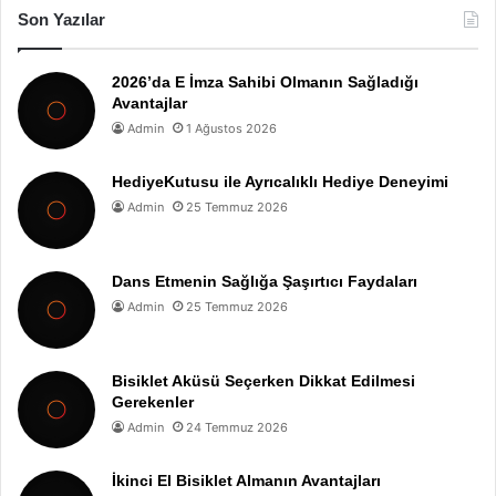
Son Yazılar
2026’da E İmza Sahibi Olmanın Sağladığı
Avantajlar
Admin
1 Ağustos 2026
HediyeKutusu ile Ayrıcalıklı Hediye Deneyimi
Admin
25 Temmuz 2026
Dans Etmenin Sağlığa Şaşırtıcı Faydaları
Admin
25 Temmuz 2026
Bisiklet Aküsü Seçerken Dikkat Edilmesi
Gerekenler
Admin
24 Temmuz 2026
İkinci El Bisiklet Almanın Avantajları