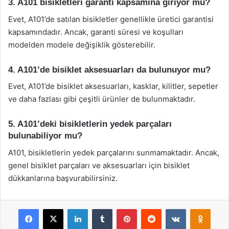
3. A101 bisikletleri garanti kapsamına giriyor mu?
Evet, A101’de satılan bisikletler genellikle üretici garantisi
kapsamındadır. Ancak, garanti süresi ve koşulları
modelden modele değişiklik gösterebilir.
4. A101’de bisiklet aksesuarları da bulunuyor mu?
Evet, A101’de bisiklet aksesuarları, kasklar, kilitler, sepetler
ve daha fazlası gibi çeşitli ürünler de bulunmaktadır.
5. A101’deki bisikletlerin yedek parçaları
bulunabiliyor mu?
A101, bisikletlerin yedek parçalarını sunmamaktadır. Ancak,
genel bisiklet parçaları ve aksesuarları için bisiklet
dükkanlarına başvurabilirsiniz.
Facebook
X
LinkedIn
Tumblr
Pinterest
Reddit
VKontakte
Odnok