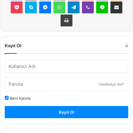
Pocket
Skype
Messenger
WhatsApp
Telegram
Viber
Line
E-Posta ile payla
Yazdır
Kayıt Ol
Unuttunuz mu?
Beni hatırla
Kayıt Ol