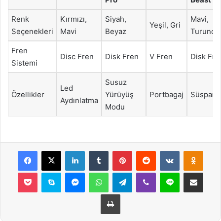
Renk
Kırmızı,
Siyah,
Mavi,
Yeşil, Gri
Seçenekleri
Mavi
Beyaz
Turuncu
Fren
Disc Fren
Disk Fren
V Fren
Disk Fre
Sistemi
Susuz
Led
Özellikler
Yürüyüş
Portbagaj
Süspans
Aydınlatma
Modu
Facebook
X
LinkedIn
Tumblr
Pinterest
Reddit
VKontakte
Odnok
Pocket
Skype
Messenger
WhatsApp
Telegram
Viber
Line
E-Posta ile payla
Yazdır