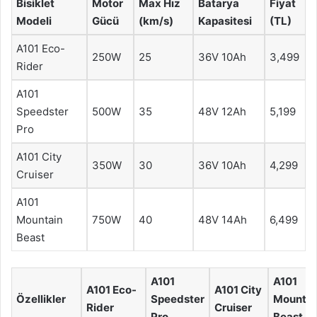
Bisiklet
Motor
Max Hız
Batarya
Fiyat
Modeli
Gücü
(km/s)
Kapasitesi
(TL)
A101 Eco-
250W
25
36V 10Ah
3,499
Rider
A101
Speedster
500W
35
48V 12Ah
5,199
Pro
A101 City
350W
30
36V 10Ah
4,299
Cruiser
A101
Mountain
750W
40
48V 14Ah
6,499
Beast
A101
A101
A101 Eco-
A101 City
Özellikler
Speedster
Mountai
Rider
Cruiser
Pro
Beast