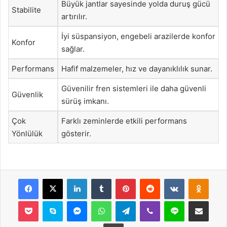
Büyük jantlar sayesinde yolda duruş gücü
Stabilite
artırılır.
İyi süspansiyon, engebeli arazilerde konfor
Konfor
sağlar.
Performans
Hafif malzemeler, hız ve dayanıklılık sunar.
Güvenilir fren sistemleri ile daha güvenli
Güvenlik
sürüş imkanı.
Çok
Farklı zeminlerde etkili performans
Yönlülük
gösterir.
Facebook
X
LinkedIn
Tumblr
Pinterest
Reddit
VKontakte
Odnok
Pocket
Skype
Messenger
WhatsApp
Telegram
Viber
Line
E-Posta ile payla
Yazdır