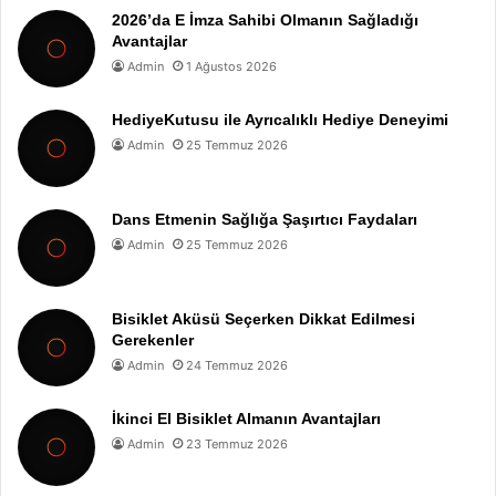
2026’da E İmza Sahibi Olmanın Sağladığı
Avantajlar
Admin
1 Ağustos 2026
HediyeKutusu ile Ayrıcalıklı Hediye Deneyimi
Admin
25 Temmuz 2026
Dans Etmenin Sağlığa Şaşırtıcı Faydaları
Admin
25 Temmuz 2026
Bisiklet Aküsü Seçerken Dikkat Edilmesi
Gerekenler
Admin
24 Temmuz 2026
İkinci El Bisiklet Almanın Avantajları
Admin
23 Temmuz 2026