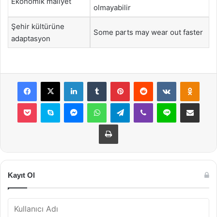
Ekonomik maliyet
olmayabilir
Şehir kültürüne
Some parts may wear out faster
adaptasyon
Facebook
X
LinkedIn
Tumblr
Pinterest
Reddit
VKontakte
Odnok
Pocket
Skype
Messenger
WhatsApp
Telegram
Viber
Line
E-Posta ile payla
Yazdır
Kayıt Ol