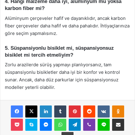
4. Hangi malzeme daha iyi, alüminyum mu yoksa
karbon fiber mi?
Alüminyum çerçeveler hafif ve dayanıklıdır, ancak karbon
fiber çerçeveler daha hafif ve daha pahalıdır. İhtiyaçlarınıza
göre seçim yapmalısınız.
5. Süspansiyonlu bisiklet mi, süspansiyonsuz
bisiklet mi tercih etmeliyim?
Zorlu arazilerde sürüş yapmayı planlıyorsanız, tam
süspansiyonlu bisikletler daha iyi bir konfor ve kontrol
sunar. Ancak, daha düz parkurlar için süspansiyonsuz
modeller yeterli olabilir.
Facebook
X
LinkedIn
Tumblr
Pinterest
Reddit
VKontakte
Odnok
Pocket
Skype
Messenger
WhatsApp
Telegram
Viber
Line
E-Posta ile payla
Yazdır