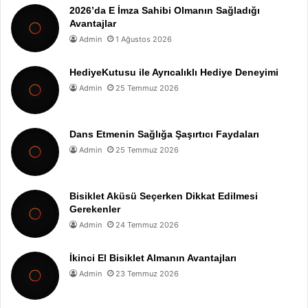
2026’da E İmza Sahibi Olmanın Sağladığı
Avantajlar
Admin
1 Ağustos 2026
HediyeKutusu ile Ayrıcalıklı Hediye Deneyimi
Admin
25 Temmuz 2026
Dans Etmenin Sağlığa Şaşırtıcı Faydaları
Admin
25 Temmuz 2026
Bisiklet Aküsü Seçerken Dikkat Edilmesi
Gerekenler
Admin
24 Temmuz 2026
İkinci El Bisiklet Almanın Avantajları
Admin
23 Temmuz 2026